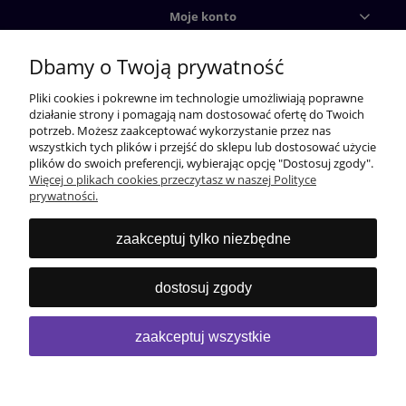
Moje konto
Dbamy o Twoją prywatność
Płatności i dostawy
Pliki cookies i pokrewne im technologie umożliwiają poprawne
działanie strony i pomagają nam dostosować ofertę do Twoich
Informacje
potrzeb. Możesz zaakceptować wykorzystanie przez nas
wszystkich tych plików i przejść do sklepu lub dostosować użycie
plików do swoich preferencji, wybierając opcję "Dostosuj zgody".
Więcej o plikach cookies przeczytasz w naszej Polityce
prywatności.
zaakceptuj tylko niezbędne
dostosuj zgody
zaakceptuj wszystkie
Studio ID | ul. Myśliwska 21, 05-430 Dąbrówka | NIP: 5241172395 | REGON:
141686614 | Email:
biuro@studioid.pl
| Telefon:
505 074 602
pokaż pełną wersję strony