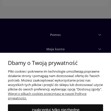
Pomoc
Moje konto
Dbamy o Twoją prywatność
Płatności i dostawy
Pliki cookies i pokrewne im technologie umożliwiają poprawne
działanie strony i pomagają nam dostosować ofertę do Twoich
Informacje
potrzeb. Możesz zaakceptować wykorzystanie przez nas
wszystkich tych plików i przejść do sklepu lub dostosować użycie
plików do swoich preferencji, wybierając opcję "Dostosuj zgody".
Więcej o plikach cookies przeczytasz w naszej Polityce
prywatności.
zaakceptuj tylko niezbędne