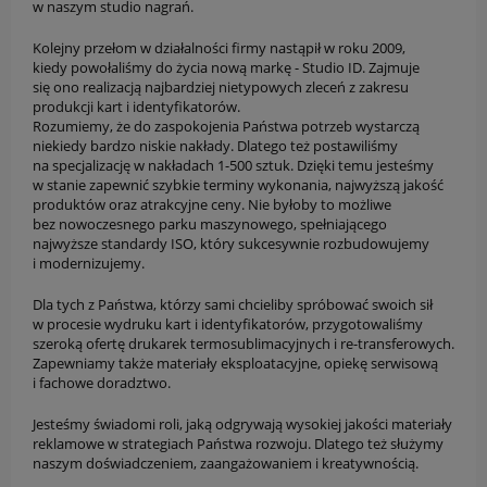
w naszym studio nagrań.
Kolejny przełom w działalności firmy nastąpił w roku 2009,
kiedy powołaliśmy do życia nową markę - Studio ID. Zajmuje
się ono realizacją najbardziej nietypowych zleceń z zakresu
produkcji kart i identyfikatorów.
Rozumiemy, że do zaspokojenia Państwa potrzeb wystarczą
niekiedy bardzo niskie nakłady. Dlatego też postawiliśmy
na specjalizację w nakładach 1-500 sztuk. Dzięki temu jesteśmy
w stanie zapewnić szybkie terminy wykonania, najwyższą jakość
produktów oraz atrakcyjne ceny. Nie byłoby to możliwe
bez nowoczesnego parku maszynowego, spełniającego
najwyższe standardy ISO, który sukcesywnie rozbudowujemy
i modernizujemy.
Dla tych z Państwa, którzy sami chcieliby spróbować swoich sił
w procesie wydruku kart i identyfikatorów, przygotowaliśmy
szeroką ofertę drukarek termosublimacyjnych i re-transferowych.
Zapewniamy także materiały eksploatacyjne, opiekę serwisową
i fachowe doradztwo.
Jesteśmy świadomi roli, jaką odgrywają wysokiej jakości materiały
reklamowe w strategiach Państwa rozwoju. Dlatego też służymy
naszym doświadczeniem, zaangażowaniem i kreatywnością.