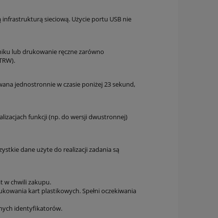
 infrastrukturą sieciową. Użycie portu USB nie
niku lub drukowanie ręczne zarówno
TRW).
ana jednostronnie w czasie poniżej 23 sekund,
lizacjach funkcji (np. do wersji dwustronnej)
stkie dane użyte do realizacji zadania są
t w chwili zakupu.
ukowania kart plastikowych. Spełni oczekiwania
nych identyfikatorów.