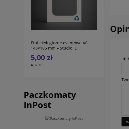
do koszyka
Opin
Etui ekologiczne eventowe A6
148×105 mm – Studio ID
5,00 zł
Imi
4,07 zł
Two
Paczkomaty
InPost
w