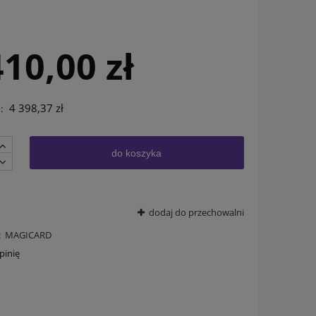
410,00 zł
4 398,37 zł
:
do koszyka
dodaj do przechowalni
:
MAGICARD
pinię