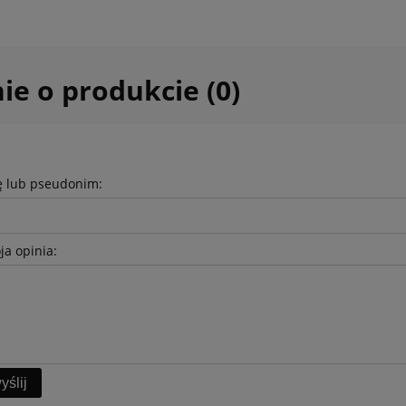
ie o produkcie (0)
ę lub pseudonim:
ja opinia:
yślij