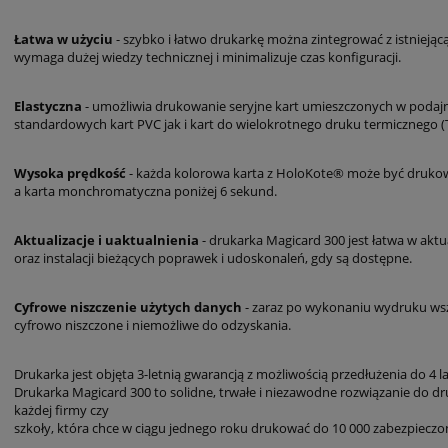
Łatwa w użyciu
- szybko i łatwo drukarkę można zintegrować z istniejącą
wymaga dużej wiedzy technicznej i minimalizuje czas konfiguracji.
Elastyczna
- umożliwia drukowanie seryjne kart umieszczonych w podaj
standardowych kart PVC jak i kart do wielokrotnego druku termicznego (
Wysoka prędkość
- każda kolorowa karta z HoloKote® może być drukow
a karta monchromatyczna poniżej 6 sekund.
Aktualizacje i uaktualnienia
- drukarka Magicard 300 jest łatwa w aktua
oraz instalacji bieżących poprawek i udoskonaleń, gdy są dostępne.
Cyfrowe niszczenie użytych danych
- zaraz po wykonaniu wydruku wszy
cyfrowo niszczone i niemożliwe do odzyskania.
Drukarka jest objęta 3-letnią gwarancją z możliwością przedłużenia do 4 la
Drukarka Magicard 300 to solidne, trwałe i niezawodne rozwiązanie do dr
każdej firmy czy
szkoły, która chce w ciągu jednego roku drukować do 10 000 zabezpieczo