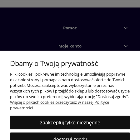
Pomoc
Moje konto
Dbamy o Twoją prywatność
Płatności i dostawy
Pliki cookies i pokrewne im technologie umożliwiają poprawne
działanie strony i pomagają nam dostosować ofertę do Twoich
Informacje
potrzeb. Możesz zaakceptować wykorzystanie przez nas
wszystkich tych plików i przejść do sklepu lub dostosować użycie
plików do swoich preferencji, wybierając opcję "Dostosuj zgody".
Więcej o plikach cookies przeczytasz w naszej Polityce
prywatności.
zaakceptuj tylko niezbędne
dostosuj zgody